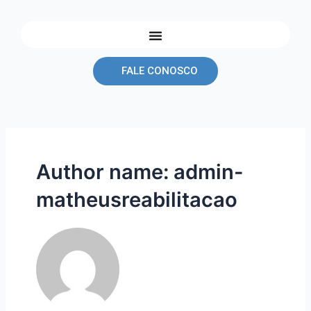
Ir
para
o
conteúdo
FALE CONOSCO
Author name: admin-
matheusreabilitacao