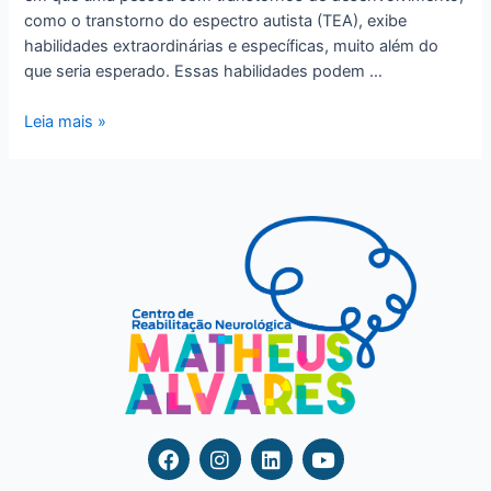
como o transtorno do espectro autista (TEA), exibe
habilidades extraordinárias e específicas, muito além do
que seria esperado. Essas habilidades podem …
Leia mais »
F
I
L
Y
a
n
i
o
c
s
n
u